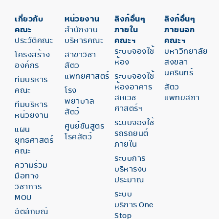
เกี่ยวกับ
หน่วยงาน
ลิงก์อื่นๆ
ลิงก์อื่นๆ
คณะ
สำนักงาน
ภายใน
ภายนอก
ประวัติคณะ
บริหารคณะ
คณะฯ
คณะฯ
ระบบจองใช้
มหาวิทยาลัย
โครงสร้าง
สาขาวิชา
ห้อง
สงขลา
องค์กร
สัตว
นครินทร์
แพทยศาสตร์
ระบบจองใช้
ทีมบริหาร
ห้องอาคาร
สัตว
คณะ
โรง
สหเวช
แพทยสภา
พยาบาล
ทีมบริหาร
ศาสตร์ฯ
สัตว์
หน่วยงาน
ระบบจองใช้
ศูนย์ชันสูตร
แผน
รถรถยนต์
โรคสัตว์
ยุทธศาสตร์
ภายใน
คณะ
ระบบการ
ความร่วม
บริหารงบ
มือทาง
ประมาณ
วิชาการ
ระบบ
MOU
บริการ One
อัตลักษณ์
Stop