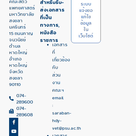
คณะสัตว
สำหรับรับ-
ระบบ
แพทยศาสตร์
ส่งเอกสาร
แจ้งขอ
มหาวิทยาลัย
แก้ไข
ที่เป็น
สงขลา
ข้อมูล
ทางการ,
นครินทร์
ใน
หนังสือ
15 ถนนกาญ
เว็บไซต์
จนวนิชย์
ราชการ
เอกสาร
ตำบล
ที่
หาดใหญ่
อำเภอ
เกี่ยวข้อง
หาดใหญ่
กับ
จังหวัด
ส่วน
สงขลา
งาน
90110
คณะฯ
074-
email
289600
:
074-
saraban-
289608
hdy-
vet@psu.ac.th
เอกสาร