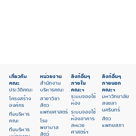
เกี่ยวกับ
หน่วยงาน
ลิงก์อื่นๆ
ลิงก์อื่นๆ
คณะ
สำนักงาน
ภายใน
ภายนอก
ประวัติคณะ
บริหารคณะ
คณะฯ
คณะฯ
ระบบจองใช้
มหาวิทยาลัย
โครงสร้าง
สาขาวิชา
ห้อง
สงขลา
องค์กร
สัตว
นครินทร์
แพทยศาสตร์
ระบบจองใช้
ทีมบริหาร
ห้องอาคาร
สัตว
คณะ
โรง
สหเวช
แพทยสภา
พยาบาล
ทีมบริหาร
ศาสตร์ฯ
สัตว์