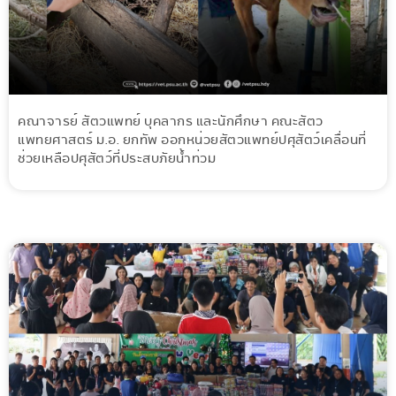
คณาจารย์ สัตวแพทย์ บุคลากร และนักศึกษา คณะสัตว
แพทยศาสตร์ ม.อ. ยกทัพ ออกหน่วยสัตวแพทย์ปศุสัตว์เคลื่อนที่
ช่วยเหลือปศุสัตว์ที่ประสบภัยน้ำท่วม