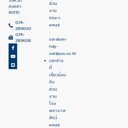
จังหวัด
ส่วน
สงขลา
งาน
90110
คณะฯ
074-
email
289600
:
074-
saraban-
289608
hdy-
vet@psu.ac.th
เอกสาร
ที่
เกี่ยวข้อง
กับ
ส่วน
งาน
โรง
พยาบาล
สัตว์
email