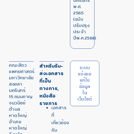
นครินทร์
พ.ศ.
2565
(ฉบับ
ปรับปรุง
ประจำ
ปีพ.ศ.2568)
คณะสัตว
สำหรับรับ-
ระบบ
แพทยศาสตร์
ส่งเอกสาร
แจ้งขอ
มหาวิทยาลัย
แก้ไข
ที่เป็น
สงขลา
ข้อมูล
ทางการ,
นครินทร์
ใน
หนังสือ
15 ถนนกาญ
เว็บไซต์
จนวนิชย์
ราชการ
เอกสาร
ตำบล
ที่
หาดใหญ่
อำเภอ
เกี่ยวข้อง
หาดใหญ่
กับ