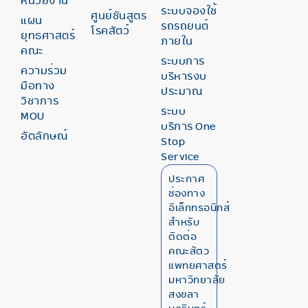
หน่วยงาน
ระบบจองใช้
ศูนย์ชันสูตร
แผน
รถรถยนต์
โรคสัตว์
ยุทธศาสตร์
ภายใน
คณะ
ระบบการ
ความร่วม
บริหารงบ
มือทาง
ประมาณ
วิชาการ
ระบบ
MOU
บริการ One
อัตลักษณ์
Stop
Service
ประกาศ
ช่องทาง
อิเล็กทรอนิกส์
สำหรับ
ติดต่อ
คณะสัตว
แพทยศาสตร์
มหาวิทยาลัย
สงขลา