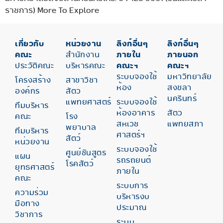
ราชการ) More To Explore
เกี่ยวกับ
หน่วยงาน
ลิงก์อื่นๆ
ลิงก์อื่นๆ
คณะ
สำนักงาน
ภายใน
ภายนอก
ประวัติคณะ
บริหารคณะ
คณะฯ
คณะฯ
ระบบจองใช้
มหาวิทยาลัย
โครงสร้าง
สาขาวิชา
ห้อง
สงขลา
องค์กร
สัตว
นครินทร์
แพทยศาสตร์
ระบบจองใช้
ทีมบริหาร
ห้องอาคาร
สัตว
คณะ
โรง
สหเวช
แพทยสภา
พยาบาล
ทีมบริหาร
ศาสตร์ฯ
สัตว์
หน่วยงาน
ระบบจองใช้
ศูนย์ชันสูตร
แผน
รถรถยนต์
โรคสัตว์
ยุทธศาสตร์
ภายใน
คณะ
ระบบการ
ความร่วม
บริหารงบ
มือทาง
ประมาณ
วิชาการ
ระบบ