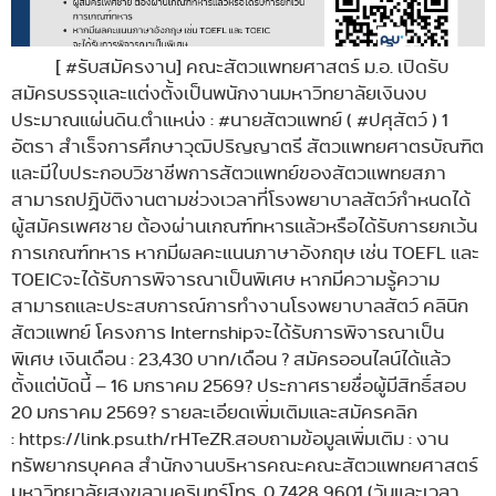
[ #รับสมัครงาน] คณะสัตวแพทยศาสตร์ ม.อ. เปิดรับ
สมัครบรรจุและแต่งตั้งเป็นพนักงานมหาวิทยาลัยเงินงบ
ประมาณแผ่นดิน.ตำแหน่ง : #นายสัตวแพทย์ ( #ปศุสัตว์ ) 1
อัตรา สำเร็จการศึกษาวุฒิปริญญาตรี สัตวแพทยศาตรบัณฑิต
และมีใบประกอบวิชาชีพการสัตวแพทย์ของสัตวแพทยสภา
สามารถปฏิบัติงานตามช่วงเวลาที่โรงพยาบาลสัตว์กำหนดได้
ผู้สมัครเพศชาย ต้องผ่านเกณฑ์ทหารแล้วหรือได้รับการยกเว้น
การเกณฑ์ทหาร หากมีผลคะแนนภาษาอังกฤษ เช่น TOEFL และ
TOEICจะได้รับการพิจารณาเป็นพิเศษ หากมีความรู้ความ
สามารถและประสบการณ์การทำงานโรงพยาบาลสัตว์ คลินิก
สัตวแพทย์ โครงการ Internshipจะได้รับการพิจารณาเป็น
พิเศษ เงินเดือน : 23,430 บาท/เดือน ? สมัครออนไลน์ได้แล้ว
ตั้งแต่บัดนี้ – 16 มกราคม 2569? ประกาศรายชื่อผู้มีสิทธิ์สอบ
20 มกราคม 2569? รายละเอียดเพิ่มเติมและสมัครคลิก
: https://link.psu.th/rHTeZR.สอบถามข้อมูลเพิ่มเติม : งาน
ทรัพยากรบุคคล สำนักงานบริหารคณะคณะสัตวแพทยศาสตร์
มหาวิทยาลัยสงขลานครินทร์โทร. 0 7428 9601 (วันและเวลา