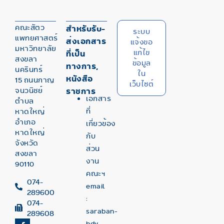
คณะสัตว
สำหรับรับ-
ระบบ
แพทยศาสตร์
ส่งเอกสาร
แจ้งขอ
มหาวิทยาลัย
แก้ไข
ที่เป็น
สงขลา
ข้อมูล
ทางการ,
นครินทร์
ใน
หนังสือ
15 ถนนกาญ
เว็บไซต์
จนวนิชย์
ราชการ
เอกสาร
ตำบล
ที่
หาดใหญ่
อำเภอ
เกี่ยวข้อง
หาดใหญ่
กับ
จังหวัด
ส่วน
สงขลา
งาน
90110
คณะฯ
074-
email
289600
:
074-
saraban-
289608
hdy-