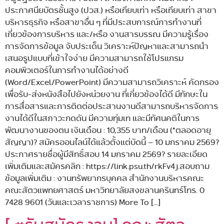
ประกาศนียบัตรชั้นสูง (ปวส.) หรือเทียบเท่า หรือเทียบเท่า สาขา
บริหารธุรกิจ หรือสาขาอื่น ๆ ที่มีประสบการณ์การทำงานที่
เกี่ยวข้องการบริหาร และ/หรือ งานสารบรรณ มีความรู้เรื่อง
การจัดการข้อมูล จับประเด็น วิเคราะห์ปัญหาและสามารถนำ
เสนอรูปแบบที่เข้าใจง่าย มีความสามารถใช้โปรแกรม
คอมพิวเตอร์ในการทำงานได้อย่างดี
(Word/Excel/PowerPoint) มีความสามารถวิเคราะห์ คัดกรอง
เพื่อรับ-ส่งหนังสือไปยังหน่วยงาน ที่เกี่ยวข้องได้ดี มีทักษะใน
การสื่อสารและการติดต่อประสานงานดีสามารถบริหารจัดการ
งานได้ดีในสภาวะกดดัน มีความทุ่มเท และมีทัศนคติในการ
พัฒนางานของตน เงินเดือน : 10,355 บาท/เดือน (*ตลอดอายุ
สัญญา)? สมัครออนไลน์ได้แล้วตั้งแต่บัดนี้ – 10 มกราคม 2569?
ประกาศรายชื่อผู้มีสิทธิ์สอบ 14 มกราคม 2569? รายละเอียด
เพิ่มเติมและสมัครคลิก : https://link.psu.th/rkFv4j.สอบถาม
ข้อมูลเพิ่มเติม : งานทรัพยากรบุคคล สำนักงานบริหารคณะ
คณะสัตวแพทยศาสตร์ มหาวิทยาลัยสงขลานครินทร์โทร. 0
7428 9601 (วันและเวลาราชการ) More To […]