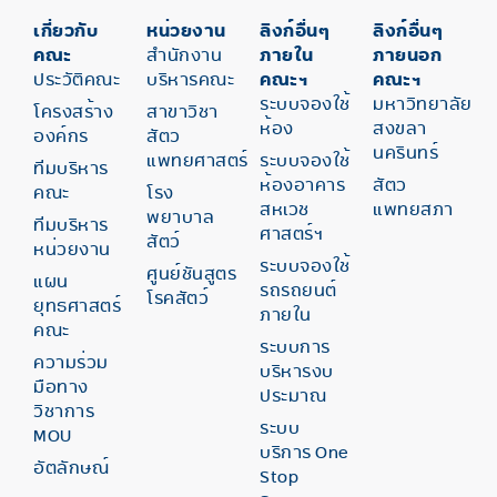
เกี่ยวกับ
หน่วยงาน
ลิงก์อื่นๆ
ลิงก์อื่นๆ
คณะ
สำนักงาน
ภายใน
ภายนอก
ประวัติคณะ
บริหารคณะ
คณะฯ
คณะฯ
ระบบจองใช้
มหาวิทยาลัย
โครงสร้าง
สาขาวิชา
ห้อง
สงขลา
องค์กร
สัตว
นครินทร์
แพทยศาสตร์
ระบบจองใช้
ทีมบริหาร
ห้องอาคาร
สัตว
คณะ
โรง
สหเวช
แพทยสภา
พยาบาล
ทีมบริหาร
ศาสตร์ฯ
สัตว์
หน่วยงาน
ระบบจองใช้
ศูนย์ชันสูตร
แผน
รถรถยนต์
โรคสัตว์
ยุทธศาสตร์
ภายใน
คณะ
ระบบการ
ความร่วม
บริหารงบ
มือทาง
ประมาณ
วิชาการ
ระบบ
MOU
บริการ One
อัตลักษณ์
Stop