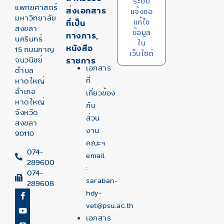
ระบบ
แพทยศาสตร์
ส่งเอกสาร
แจ้งขอ
มหาวิทยาลัย
แก้ไข
ที่เป็น
สงขลา
ข้อมูล
ทางการ,
นครินทร์
ใน
หนังสือ
15 ถนนกาญ
เว็บไซต์
จนวนิชย์
ราชการ
เอกสาร
ตำบล
ที่
หาดใหญ่
อำเภอ
เกี่ยวข้อง
หาดใหญ่
กับ
จังหวัด
ส่วน
สงขลา
งาน
90110
คณะฯ
074-
email
289600
:
074-
saraban-
289608
hdy-
vet@psu.ac.th
เอกสาร