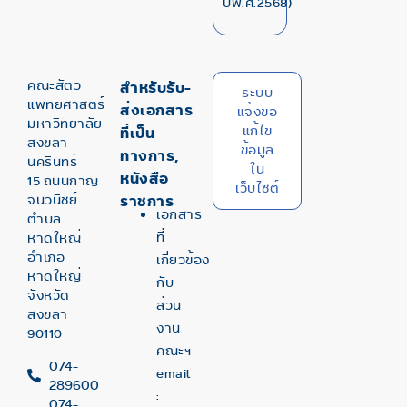
ปีพ.ศ.2568)
คณะสัตว
สำหรับรับ-
ระบบ
แพทยศาสตร์
ส่งเอกสาร
แจ้งขอ
มหาวิทยาลัย
แก้ไข
ที่เป็น
สงขลา
ข้อมูล
ทางการ,
นครินทร์
ใน
หนังสือ
15 ถนนกาญ
เว็บไซต์
จนวนิชย์
ราชการ
เอกสาร
ตำบล
ที่
หาดใหญ่
อำเภอ
เกี่ยวข้อง
หาดใหญ่
กับ
จังหวัด
ส่วน
สงขลา
งาน
90110
คณะฯ
074-
email
289600
:
074-