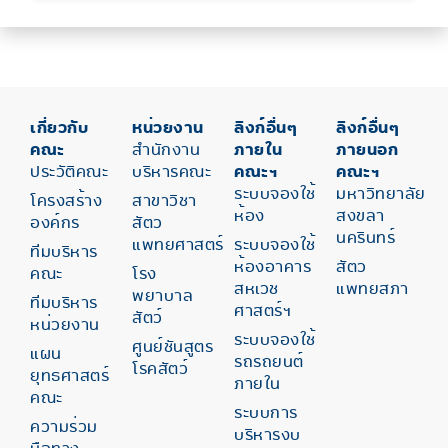
เกี่ยวกับ
หน่วยงาน
ลิงก์อื่นๆ
ลิงก์อื่นๆ
คณะ
สำนักงาน
ภายใน
ภายนอก
ประวัติคณะ
บริหารคณะ
คณะฯ
คณะฯ
ระบบจองใช้
มหาวิทยาลัย
โครงสร้าง
สาขาวิชา
ห้อง
สงขลา
องค์กร
สัตว
นครินทร์
แพทยศาสตร์
ระบบจองใช้
ทีมบริหาร
ห้องอาคาร
สัตว
คณะ
โรง
สหเวช
แพทยสภา
พยาบาล
ทีมบริหาร
ศาสตร์ฯ
สัตว์
หน่วยงาน
ระบบจองใช้
ศูนย์ชันสูตร
แผน
รถรถยนต์
โรคสัตว์
ยุทธศาสตร์
ภายใน
คณะ
ระบบการ
ความร่วม
บริหารงบ