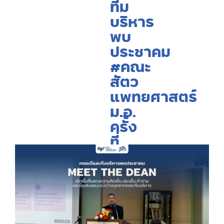
ทีม
บริหาร
พบ
ประชาคม
#คณะ
สัตว
แพทยศาสตร์
ม.อ.
ครั้ง
ที่
2