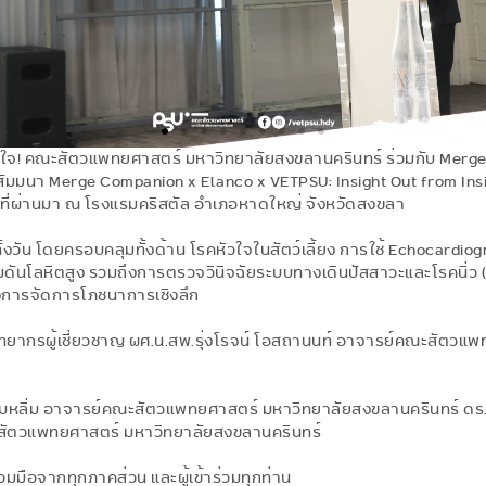
ใจ! คณะสัตวแพทยศาสตร์ มหาวิทยาลัยสงขลานครินทร์ ร่วมกับ Merg
ัมมนา Merge Companion x Elanco x VETPSU: Insight Out from Insig
69 ที่ผ่านมา ณ โรงแรมคริสตัล อำเภอหาดใหญ่ จังหวัดสงขลา
้งวัน โดยครอบคลุมทั้งด้าน โรคหัวใจในสัตว์เลี้ยง การใช้ Echocardiog
ันโลหิตสูง รวมถึงการตรวจวินิจฉัยระบบทางเดินปัสสาวะและโรคนิ่ว (
้งการจัดการโภชนาการเชิงลึก
วิทยากรผู้เชี่ยวชาญ ผศ.น.สพ.รุ่งโรจน์ โอสถานนท์ อาจารย์คณะสัตวแ
ิมหลิ่ม อาจารย์คณะสัตวแพทยศาสตร์ มหาวิทยาลัยสงขลานครินทร์ 
สัตวแพทยศาสตร์ มหาวิทยาลัยสงขลานครินทร์
มือจากทุกภาคส่วน และผู้เข้าร่วมทุกท่าน