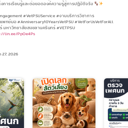
่แห่งการเรียนรู้และต่อยอดองค์ความรู้สู่การปฏิบัติจริง
ngagement #VetPSUService #งานบริการวิชาการ
วแพทย์มอ #Anniversary10YearsVetPSU #VetForUsVetForAll
 มหาวิทยาลัยสงขลานครินทร์ #VETPSU
s://lin.ee/PpOe4Ps
 27, 2026