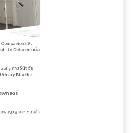
e Companion และ
ht to Outcome เมื่อ
raphy การวินิจฉัย
Urinary Bladder
พทยศาสตร์
ดร.สพ.ญ.ญาดา ดวงนำ