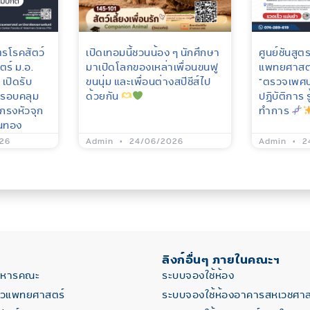
ตรโรคสัตว์
เปิดเทอมนี้ชวนน้อง ๆ นักศึกษา
ศูนย์ชันสู
ร์ ม.อ.
มาเปิดโลกของเหล่าเพื่อนขนฟู
แพทยศาสตร์
เปิดรับ
ขนนุ่ม และเพื่อนต่างสปีชีส์ไป
“ตรวจเพศน
ครอบคลุม
ด้วยกัน
ปฏิบัติการ 
กรงหัวจุก
ทำการ
ุนทอง
26
Admin
24/06/2026
Admin
2
ลิงก์อื่นๆ ภายในคณะฯ
ริหารคณะ
ระบบจองใช้ห้อง
ตวแพทยศาสตร์
ระบบจองใช้ห้องอาคารสหเวชศาส