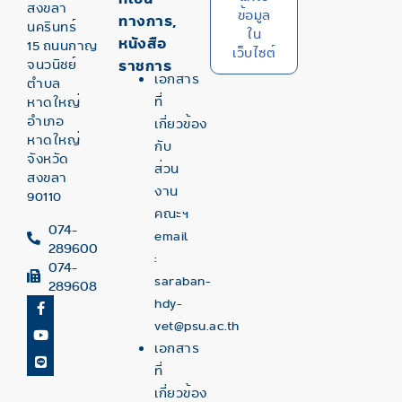
สงขลา
ข้อมูล
ทางการ,
นครินทร์
ใน
หนังสือ
15 ถนนกาญ
เว็บไซต์
จนวนิชย์
ราชการ
เอกสาร
ตำบล
ที่
หาดใหญ่
อำเภอ
เกี่ยวข้อง
หาดใหญ่
กับ
จังหวัด
ส่วน
สงขลา
งาน
90110
คณะฯ
074-
email
289600
:
074-
saraban-
289608
hdy-
vet@psu.ac.th
เอกสาร
ที่
เกี่ยวข้อง