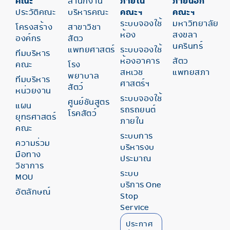
คณะ
สำนักงาน
ภายใน
ภายนอก
ประวัติคณะ
บริหารคณะ
คณะฯ
คณะฯ
ระบบจองใช้
มหาวิทยาลัย
โครงสร้าง
สาขาวิชา
ห้อง
สงขลา
องค์กร
สัตว
นครินทร์
แพทยศาสตร์
ระบบจองใช้
ทีมบริหาร
ห้องอาคาร
สัตว
คณะ
โรง
สหเวช
แพทยสภา
พยาบาล
ทีมบริหาร
ศาสตร์ฯ
สัตว์
หน่วยงาน
ระบบจองใช้
ศูนย์ชันสูตร
แผน
รถรถยนต์
โรคสัตว์
ยุทธศาสตร์
ภายใน
คณะ
ระบบการ
ความร่วม
บริหารงบ
มือทาง
ประมาณ
วิชาการ
ระบบ
MOU
บริการ One
อัตลักษณ์
Stop
Service
ประกาศ