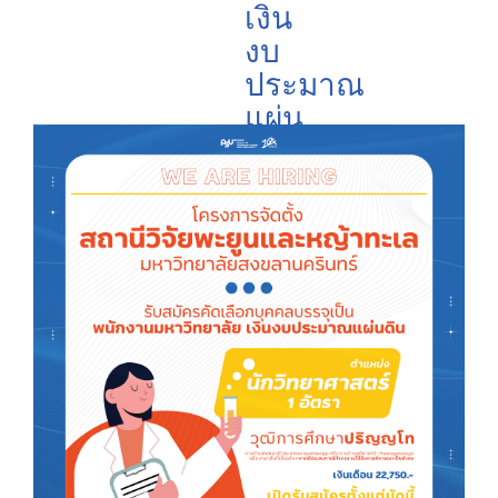
เงิน
งบ
ประมาณ
แผ่น
ดิน