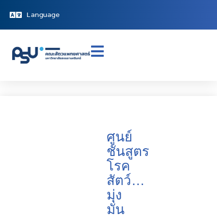
Language
ศูนย์
ชันสูตร
โรค
สัตว์…
มุ่ง
มั่น