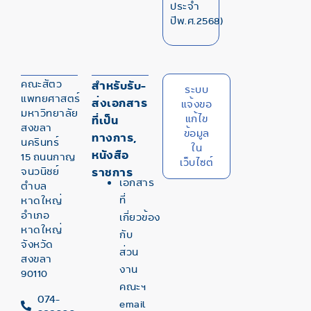
ประจำ
ปีพ.ศ.2568)
คณะสัตว
สำหรับรับ-
ระบบ
แพทยศาสตร์
ส่งเอกสาร
แจ้งขอ
มหาวิทยาลัย
แก้ไข
ที่เป็น
สงขลา
ข้อมูล
ทางการ,
นครินทร์
ใน
หนังสือ
15 ถนนกาญ
เว็บไซต์
จนวนิชย์
ราชการ
เอกสาร
ตำบล
ที่
หาดใหญ่
อำเภอ
เกี่ยวข้อง
หาดใหญ่
กับ
จังหวัด
ส่วน
สงขลา
งาน
90110
คณะฯ
074-
email