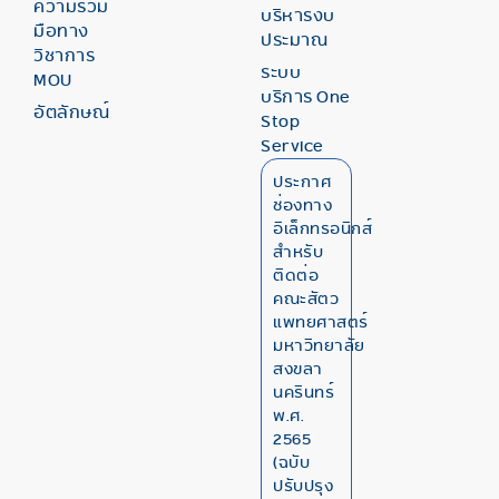
ความร่วม
บริหารงบ
มือทาง
ประมาณ
วิชาการ
ระบบ
MOU
บริการ One
อัตลักษณ์
Stop
Service
ประกาศ
ช่องทาง
อิเล็กทรอนิกส์
สำหรับ
ติดต่อ
คณะสัตว
แพทยศาสตร์
มหาวิทยาลัย
สงขลา
นครินทร์
พ.ศ.
2565
(ฉบับ
ปรับปรุง