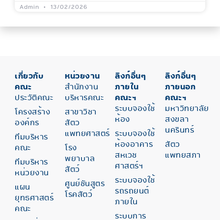
Admin
13/02/2026
เกี่ยวกับ
หน่วยงาน
ลิงก์อื่นๆ
ลิงก์อื่นๆ
คณะ
สำนักงาน
ภายใน
ภายนอก
ประวัติคณะ
บริหารคณะ
คณะฯ
คณะฯ
ระบบจองใช้
มหาวิทยาลัย
โครงสร้าง
สาขาวิชา
ห้อง
สงขลา
องค์กร
สัตว
นครินทร์
แพทยศาสตร์
ระบบจองใช้
ทีมบริหาร
ห้องอาคาร
สัตว
คณะ
โรง
สหเวช
แพทยสภา
พยาบาล
ทีมบริหาร
ศาสตร์ฯ
สัตว์
หน่วยงาน
ระบบจองใช้
ศูนย์ชันสูตร
แผน
รถรถยนต์
โรคสัตว์
ยุทธศาสตร์
ภายใน
คณะ
ระบบการ