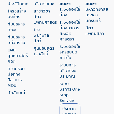
ประวัติคณะ
บริหารคณะ
คณะฯ
คณะฯ
ระบบจองใช้
มหาวิทยาลัย
โครงสร้าง
สาขาวิชา
ห้อง
สงขลา
องค์กร
สัตว
นครินทร์
แพทยศาสตร์
ระบบจองใช้
ทีมบริหาร
ห้องอาคาร
สัตว
คณะ
โรง
สหเวช
แพทยสภา
พยาบาล
ทีมบริหาร
ศาสตร์ฯ
สัตว์
หน่วยงาน
ระบบจองใช้
ศูนย์ชันสูตร
แผน
รถรถยนต์
โรคสัตว์
ยุทธศาสตร์
ภายใน
คณะ
ระบบการ
ความร่วม
บริหารงบ
มือทาง
ประมาณ
วิชาการ
ระบบ
MOU
บริการ One
อัตลักษณ์
Stop
Service
ประกาศ
ช่องทาง