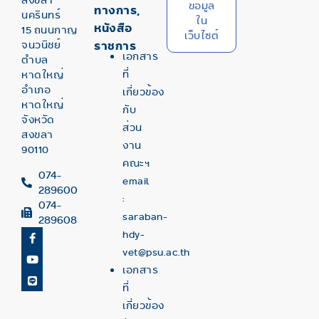
สงขลา
ข้อมูล
ทางการ,
นครินทร์
ใน
หนังสือ
15 ถนนกาญ
เว็บไซต์
จนวนิชย์
ราชการ
เอกสาร
ตำบล
ที่
หาดใหญ่
อำเภอ
เกี่ยวข้อง
หาดใหญ่
กับ
จังหวัด
ส่วน
สงขลา
งาน
90110
คณะฯ
074-
email
289600
:
074-
saraban-
289608
hdy-
vet@psu.ac.th
เอกสาร
ที่
เกี่ยวข้อง