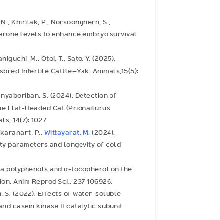
 N., Khirilak, P., Norsoongnern, S.,
terone levels to enhance embryo survival
iguchi, M., Otoi, T., Sato, Y. (2025).
bred Infertile Cattle–Yak. Animals,15(5):
nyaboriban, S. (2024). Detection of
The Flat-Headed Cat (Prionailurus
s, 14(7): 1027.
akaranant, P.,
Wittayarat, M.
(2024).
y parameters and longevity of cold-
 tea polyphenols and α-tocopherol on the
on. Anim Reprod Sci., 237:106926.
, S. (2022). Effects of water-soluble
nd casein kinase II catalytic subunit