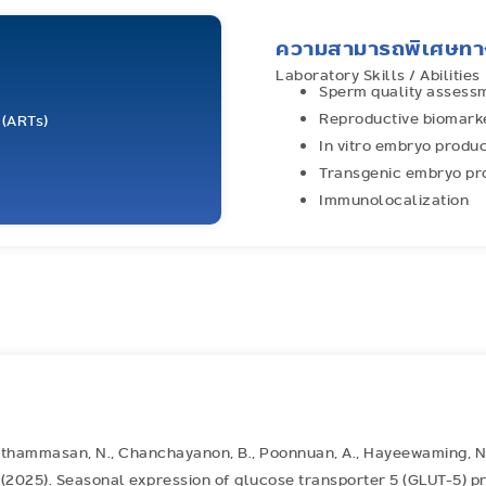
ความสามารถพิเศษทาง
Laboratory Skills / Abilities
Sperm quality assess
Reproductive biomark
 (ARTs)
In vitro embryo produc
Transgenic embryo pr
Immunolocalization
upthammasan, N., Chanchayanon, B., Poonnuan, A., Hayeewaming, N.
(2025). Seasonal expression of glucose transporter 5 (GLUT-5) pro