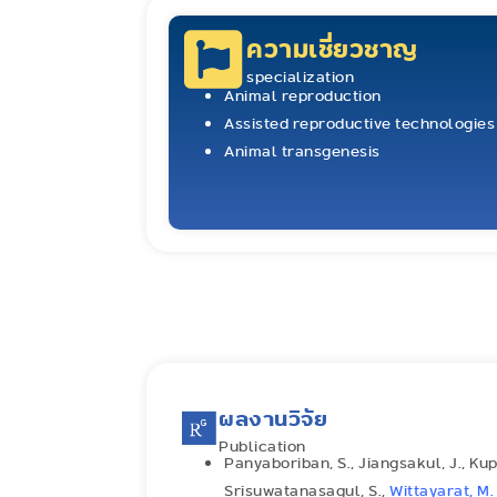
ความเชี่ยวชาญ
specialization
Animal reproduction
Assisted reproductive technologies
Animal transgenesis
ผลงานวิจัย
Publication
Panyaboriban, S., Jiangsakul, J., K
Srisuwatanasagul, S.,
Wittayarat, M.