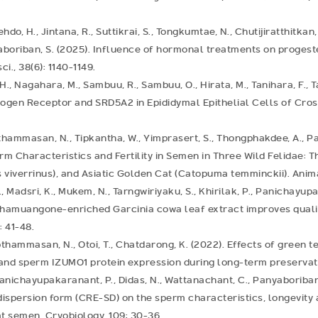
do, H., Jintana, R., Suttikrai, S., Tongkumtae, N., Chutijiratthitkan,
aboriban, S. (2025). Influence of hormonal treatments on proges
i., 38(6): 1140-1149.
 H., Nagahara, M., Sambuu, R., Sambuu, O., Hirata, M., Tanihara, F., Tan
gen Receptor and SRD5A2 in Epididymal Epithelial Cells of Cross
thammasan, N., Tipkantha, W., Yimprasert, S., Thongphakdee, A., Pa
m Characteristics and Fertility in Semen in Three Wild Felidae: 
s viverrinus), and Asiatic Golden Cat (Catopuma temminckii). Animal
Madsri, K., Mukem, N., Tarngwiriyaku, S., Khirilak, P., Panichayup
hamuangone-enriched Garcinia cowa leaf extract improves qualit
: 41-48.
pthammasan, N., Otoi, T., Chatdarong, K. (2022). Effects of green
 and sperm IZUMO1 protein expression during long-term preservati
Panichayupakaranant, P., Didas, N., Wattanachant, C., Panyaboriban
dispersion form (CRE-SD) on the sperm characteristics, longevity a
oat semen. Cryobiology, 109: 30-36.