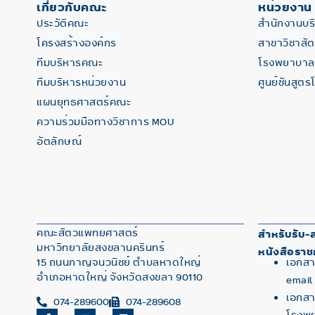
เกี่ยวกับคณะ
หน่วยงาน
ประวัติคณะ
สำนักงานบ
โครงสร้างองค์กร
สาขาวิชาสั
ทีมบริหารคณะ
โรงพยาบาลส
ทีมบริหารหน่วยงาน
ศูนย์ชันสูตร
แผนยุทธศาสตร์คณะ
ความร่วมมือทางวิชาการ MOU
อัตลักษณ์
คณะสัตวแพทยศาสตร์
สำหรับรับ-ส
มหาวิทยาลัยสงขลานครินทร์
หนังสือราช
15 ถนนกาญจนวนิชย์ ตำบลหาดใหญ่
เอกสา
อำเภอหาดใหญ่ จังหวัดสงขลา 90110
email
เอกสาร
074-289600
074-289608