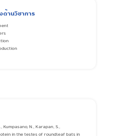
ด้านวิชาการ
ment
ers
tion
oduction
, Kumpasano, N., Karapan, S.,
tein in the testes of roundleaf bats in