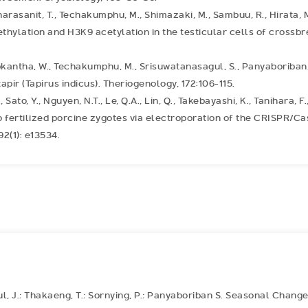
harasanit, T., Techakumphu, M., Shimazaki, M., Sambuu, R., Hirata, M.,
thylation and H3K9 acetylation in the testicular cells of crossbre
ipkantha, W., Techakumphu, M., Srisuwatanasagul, S., Panyaboriban,
ir (Tapirus indicus). Theriogenology, 172:106-115.
, Sato, Y., Nguyen, N.T., Le, Q.A., Lin, Q., Takebayashi, K., Tanihara, F.
ro fertilized porcine zygotes via electroporation of the CRISPR/C
92(1): e13534.
akul, J.; Thakaeng, T.; Sornying, P.; Panyaboriban S. Seasonal Chang