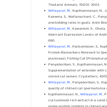
Thailand. Animals, 15(20): 3003.
Wittayarat, M.
, Kupthammasan, N., Jeh
Kaewma, S., Wattanachant, C., Pany
and kidding rates in goats. Anim Biosc
Wittayarat, M
., Kawanishi, K., Ohata,
Aberrant Expression Levels of Andro
660.
Wittayarat, M.
, Kiatsomboon, S., Kup
Protein Biomarkers Relevant to Sper
planiceps), Fishing Cat (Prionailuru
Panyaboriban, S., Kupthammasan, N., 
Supplementation of extender with c
stored cat semen. Cryoletters, 45(1)
Wittayarat, M.
, Panyaboriban, S., Ku
quality of chilled cat spermatozoa
Kupthammasan, N.,
Wittayarat, M.
, 
curcuminoid-rich extract in a solid 
alpha protein stability in chilled g