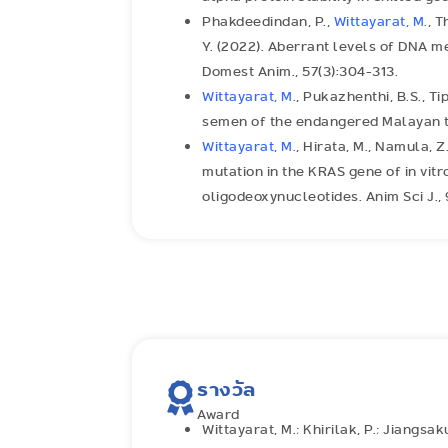
Phakdeedindan, P.,
Wittayarat, M.
, T
Y. (2022). Aberrant levels of DNA me
Domest Anim., 57(3):304-313.
Wittayarat, M.
, Pukazhenthi, B.S., T
semen of the endangered Malayan tap
Wittayarat, M.
, Hirata, M., Namula, Z.
mutation in the KRAS gene of in vit
oligodeoxynucleotides. Anim Sci J., 
รางวัล
Award
Wittayarat, M.; Khirilak, P.; Jiangs