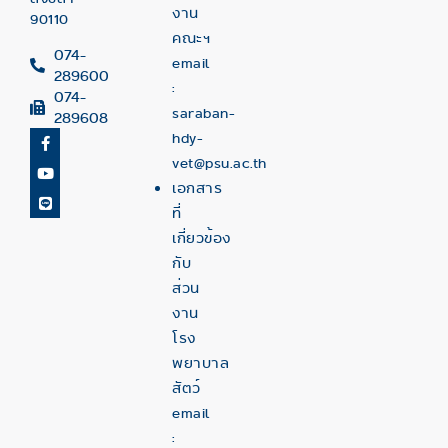
งาน
90110
คณะฯ
074-
email
289600
:
074-
saraban-
289608
hdy-
vet@psu.ac.th
เอกสาร
ที่
เกี่ยวข้อง
กับ
ส่วน
งาน
โรง
พยาบาล
สัตว์
email
: