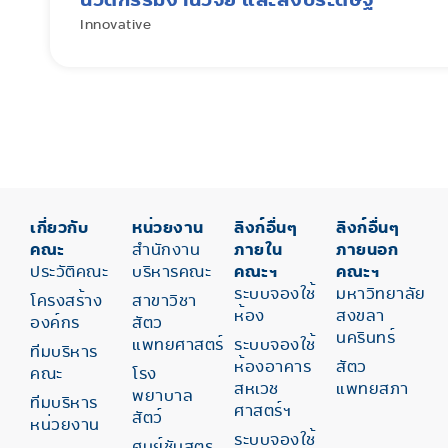
Innovative
เกี่ยวกับ
หน่วยงาน
ลิงก์อื่นๆ
ลิงก์อื่นๆ
คณะ
สำนักงาน
ภายใน
ภายนอก
ประวัติคณะ
บริหารคณะ
คณะฯ
คณะฯ
ระบบจองใช้
มหาวิทยาลัย
โครงสร้าง
สาขาวิชา
ห้อง
สงขลา
องค์กร
สัตว
นครินทร์
แพทยศาสตร์
ระบบจองใช้
ทีมบริหาร
ห้องอาคาร
สัตว
คณะ
โรง
สหเวช
แพทยสภา
พยาบาล
ทีมบริหาร
ศาสตร์ฯ
สัตว์
หน่วยงาน
ระบบจองใช้
ศูนย์ชันสูตร