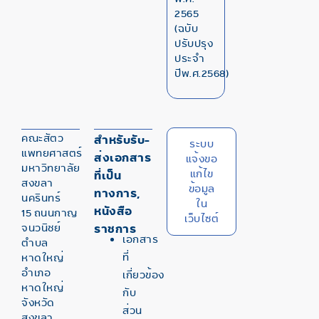
2565
(ฉบับ
ปรับปรุง
ประจำ
ปีพ.ศ.2568)
คณะสัตว
สำหรับรับ-
ระบบ
แพทยศาสตร์
ส่งเอกสาร
แจ้งขอ
มหาวิทยาลัย
แก้ไข
ที่เป็น
สงขลา
ข้อมูล
ทางการ,
นครินทร์
ใน
หนังสือ
15 ถนนกาญ
เว็บไซต์
จนวนิชย์
ราชการ
เอกสาร
ตำบล
ที่
หาดใหญ่
อำเภอ
เกี่ยวข้อง
หาดใหญ่
กับ
จังหวัด
ส่วน
สงขลา