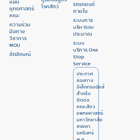
แผน
รถรถยนต์
โรคสัตว์
ยุทธศาสตร์
ภายใน
คณะ
ระบบการ
ความร่วม
บริหารงบ
มือทาง
ประมาณ
วิชาการ
ระบบ
MOU
บริการ One
อัตลักษณ์
Stop
Service
ประกาศ
ช่องทาง
อิเล็กทรอนิกส์
สำหรับ
ติดต่อ
คณะสัตว
แพทยศาสตร์
มหาวิทยาลัย
สงขลา
นครินทร์
พ.ศ.