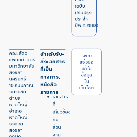
(ฉบับ
ปรับปรุง
ประจำ
ปีพ.ศ.2568)
คณะสัตว
สำหรับรับ-
ระบบ
แพทยศาสตร์
ส่งเอกสาร
แจ้งขอ
มหาวิทยาลัย
แก้ไข
ที่เป็น
สงขลา
ข้อมูล
ทางการ,
นครินทร์
ใน
หนังสือ
15 ถนนกาญ
เว็บไซต์
จนวนิชย์
ราชการ
เอกสาร
ตำบล
ที่
หาดใหญ่
อำเภอ
เกี่ยวข้อง
หาดใหญ่
กับ
จังหวัด
ส่วน
สงขลา
งาน
90110