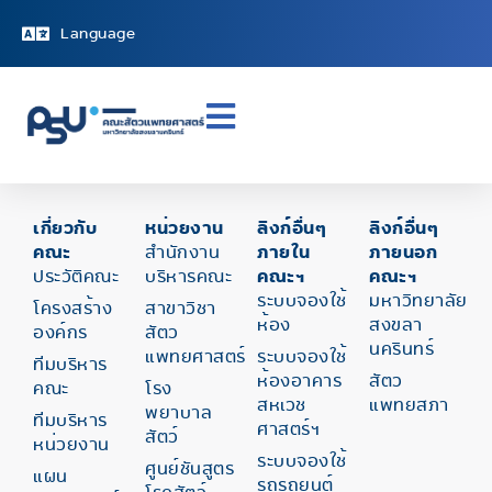
Language
เกี่ยวกับ
หน่วยงาน
ลิงก์อื่นๆ
ลิงก์อื่นๆ
คณะ
สำนักงาน
ภายใน
ภายนอก
ประวัติคณะ
บริหารคณะ
คณะฯ
คณะฯ
ระบบจองใช้
มหาวิทยาลัย
โครงสร้าง
สาขาวิชา
ห้อง
สงขลา
องค์กร
สัตว
นครินทร์
แพทยศาสตร์
ระบบจองใช้
ทีมบริหาร
ห้องอาคาร
สัตว
คณะ
โรง
สหเวช
แพทยสภา
พยาบาล
ทีมบริหาร
ศาสตร์ฯ
สัตว์
หน่วยงาน
ระบบจองใช้
ศูนย์ชันสูตร
แผน
รถรถยนต์