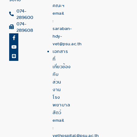
คณะฯ
074-
email
289600
:
074-
saraban-
289608
hdy-
vet@psu.ac.th
เอกสาร
ที่
เกี่ยวข้อง
กับ
ส่วน
งาน
โรง
พยาบาล
สัตว์
email
:
vethospital@psu.ac.th