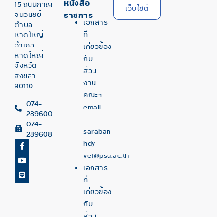
หนังสือ
15 ถนนกาญ
เว็บไซต์
จนวนิชย์
ราชการ
เอกสาร
ตำบล
ที่
หาดใหญ่
อำเภอ
เกี่ยวข้อง
หาดใหญ่
กับ
จังหวัด
ส่วน
สงขลา
งาน
90110
คณะฯ
074-
email
289600
:
074-
saraban-
289608
hdy-
vet@psu.ac.th
เอกสาร
ที่
เกี่ยวข้อง
กับ
ส่วน