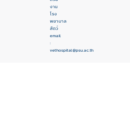
งาน
โรง
พยาบาล
สัตว์
email
:
vethospital@psu.ac.th