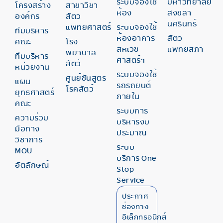
ระบบจองใช้
มหาวิทยาลัย
โครงสร้าง
สาขาวิชา
ห้อง
สงขลา
องค์กร
สัตว
นครินทร์
แพทยศาสตร์
ระบบจองใช้
ทีมบริหาร
ห้องอาคาร
สัตว
คณะ
โรง
สหเวช
แพทยสภา
พยาบาล
ทีมบริหาร
ศาสตร์ฯ
สัตว์
หน่วยงาน
ระบบจองใช้
ศูนย์ชันสูตร
แผน
รถรถยนต์
โรคสัตว์
ยุทธศาสตร์
ภายใน
คณะ
ระบบการ
ความร่วม
บริหารงบ
มือทาง
ประมาณ
วิชาการ
ระบบ
MOU
บริการ One
อัตลักษณ์
Stop
Service
ประกาศ
ช่องทาง
อิเล็กทรอนิกส์