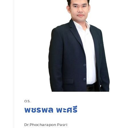
ดร.
พชรพล พะศรี
Dr.Phocharapon Pasri