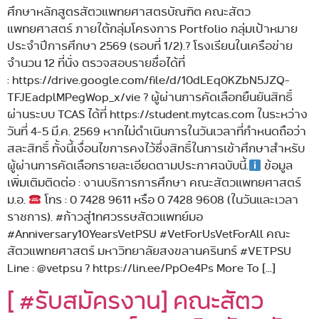
ศึกษาหลักสูตรสัตวแพทยศาสตรบัณฑิต คณะสัตว
แพทยศาสตร์ ภายใต้กลุ่มโครงการ Portfolio กลุ่มเป้าหมาย
ประจำปีการศึกษา 2569 (รอบที่ 1/2).? โรงเรียนในเครือข่าย
จำนวน 12 ที่นั่ง ตรวจสอบรายชื่อได้ที่
: https://drive.google.com/file/d/10dLEq0KZbN5JZQ-
TFJEadplMPegWop_x/vie ? ผู้ผ่านการคัดเลือกยืนยันสิทธิ์
ผ่านระบบ TCAS ได้ที่ https://student.mytcas.com ในระหว่าง
วันที่ 4-5 มี.ค. 2569 หากไม่ดำเนินการในวันเวลาที่กำหนดถือว่า
สละสิทธิ์ ทั้งนี้เงื่อนไขการคงไว้ซึ่งสิทธิ์ในการเข้าศึกษาสำหรับ
ผู้ผ่านการคัดเลือกรายละเอียดตามประกาศฉบับนี้.
ข้อมูล
เพิ่มเติมติดต่อ : งานบริการการศึกษา คณะสัตวแพทยศาสตร์
ม.อ.
โทร : 0 7428 9611 หรือ 0 7428 9608 (ในวันและเวลา
ราชการ). #ก้าวสู่1ทศวรรษสัตวแพทย์มอ
#Anniversary10YearsVetPSU #VetForUsVetForAll คณะ
สัตวแพทยศาสตร์ มหาวิทยาลัยสงขลานครินทร์ #VETPSU
Line : @vetpsu ? https://lin.ee/PpOe4Ps More To […]
[ #รับสมัครงาน] คณะสัตว