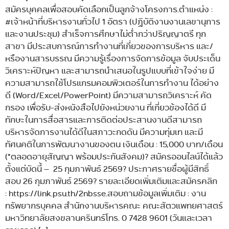
สมัครบุคคลเพื่อสอบคัดเลือกเป็นลูกจ้างโครงการ.ตำแหน่ง :
#เจ้าหน้าที่บริหารงานทั่วไป 1 อัตรา (ปฏิบัติงานงานเลขานุการ
และงานประชุม) สำเร็จการศึกษาไม่ต่ำกว่าปริญญาตรี ทุก
สาขา มีประสบการณ์การทำงานที่เกี่ยวของการบริหาร และ/
หรืองานสารบรรณ มีความรู้เรื่องการจัดการข้อมูล จับประเด็น
วิเคราะห์ปัญหา และสามารถนำเสนอในรูปแบบที่เข้าใจง่าย มี
ความสามารถใช้โปรแกรมคอมพิวเตอร์ในการทำงาน ได้อย่าง
ดี (Word/Excel/PowerPoint) มีความสามารถวิเคราะห์ คัด
กรอง เพื่อรับ-ส่งหนังสือไปยังหน่วยงาน ที่เกี่ยวข้องได้ดี มี
ทักษะในการสื่อสารและการติดต่อประสานงานดีสามารถ
บริหารจัดการงานได้ดีในสภาวะกดดัน มีความทุ่มเท และมี
ทัศนคติในการพัฒนางานของตน เงินเดือน : 15,000 บาท/เดือน
(*ตลอดอายุสัญญา พร้อมประกันสังคม)? สมัครออนไลน์ได้แล้ว
ตั้งแต่บัดนี้ – 25 กุมภาพันธ์ 2569? ประกาศรายชื่อผู้มีสิทธิ์
สอบ 26 กุมภาพันธ์ 2569? รายละเอียดเพิ่มเติมและสมัครคลิก
: https://link.psu.th/2nbsse.สอบถามข้อมูลเพิ่มเติม : งาน
ทรัพยากรบุคคล สำนักงานบริหารคณะ คณะสัตวแพทยศาสตร์
มหาวิทยาลัยสงขลานครินทร์โทร. 0 7428 9601 (วันและเวลา