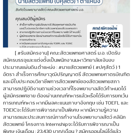
[ #รับสมัครงาน] คณะสัตวแพทยศาสตร์ ม.อ. เปิดรับ
สมัครบรรจุและแต่งตั้งเป็นพนักงานมหาวิทยาลัยเงินงบ
ประมาณแผ่นดิน.ตำแหน่ง : #นายสัตวแพทย์ ( #ปศุสัตว์ ) 1
อัตรา สำเร็จการศึกษาวุฒิปริญญาตรี สัตวแพทยศาตรบัณฑิต
และมีใบประกอบวิชาชีพการสัตวแพทย์ของสัตวแพทยสภา
สามารถปฏิบัติงานตามช่วงเวลาที่โรงพยาบาลสัตว์กำหนดได้
ผู้สมัครเพศชาย ต้องผ่านเกณฑ์ทหารแล้วหรือได้รับการยกเว้น
การเกณฑ์ทหาร หากมีผลคะแนนภาษาอังกฤษ เช่น TOEFL และ
TOEICจะได้รับการพิจารณาเป็นพิเศษ หากมีความรู้ความ
สามารถและประสบการณ์การทำงานโรงพยาบาลสัตว์ คลินิก
สัตวแพทย์ โครงการ Internshipจะได้รับการพิจารณาเป็น
พิเศษ เงินเดือน : 23,430 บาท/เดือน ? สมัครออนไลน์ได้แล้ว