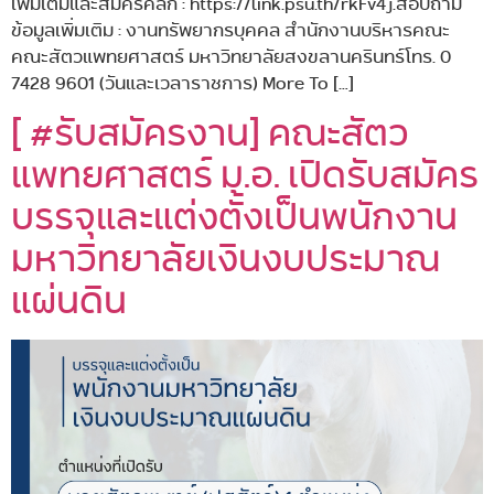
เพิ่มเติมและสมัครคลิก : https://link.psu.th/rkFv4j.สอบถาม
ข้อมูลเพิ่มเติม : งานทรัพยากรบุคคล สำนักงานบริหารคณะ
คณะสัตวแพทยศาสตร์ มหาวิทยาลัยสงขลานครินทร์โทร. 0
7428 9601 (วันและเวลาราชการ) More To […]
[ #รับสมัครงาน] คณะสัตว
แพทยศาสตร์ ม.อ. เปิดรับสมัคร
บรรจุและแต่งตั้งเป็นพนักงาน
มหาวิทยาลัยเงินงบประมาณ
แผ่นดิน