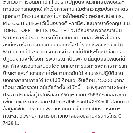
#นักวิชาการอุดมศึกษา 1 อัตรา (ปฏิบัติงานวิเทศสัมพันธ์และ
การสื่อสารกลยุทธ์) สำเร็จการศึกษาไม่ต่ำกว่าวุฒิปริญญาตรี
ทุกสาขา มีความสามารถในการใช้คอมพิวเตอร์และโปรแกรม
Microsoft office ได้เป็นอย่างดี หากมีคะแนนภาษาอังกฤษ เช่น
TOEIC, TOEFL, IELTS, PSU-TEP จะได้รับการพิจารณาเป็น
พิเศษ หากมีประสบการณ์ทำงานด้านวิเทศสัมพันธ์ สื่อสาร
องค์กร หรือ การตลาดเชิงกลยุทธ์จะได้รับการพิจารณาเป็น
พิเศษ หากมีประสบการณ์การทำงานที่เป็นประโยชน์ต่อการ
ปฏิบัติงานจะได้รับการพิจารณาเป็นพิเศษ มีมนุษยสัมพันธ์ที่ดี
และทำงานร่วมกับคนอื่นได้ดี มีทักษะการบริหารจัดการ การแก้
ปัญหา และทำงานภายใต้ความกดดันได้ สามารถปฏิบัติงาน
นอกเวลาราชการได้ โดยไม่มีเงื่อนไข เงินเดือน : 15,000 บาท/
เดือน? สมัครออนไลน์ได้แล้วตั้งแต่บัดนี้ – 5 พฤษภาคม 2569?
ประกาศรายชื่อผู้มีสิทธิ์สอบ 7 พฤษภาคม 2569? รายละเอียด
เพิ่มเติมและสมัครคลิก : https://link.psu.th/24Xm3E.สอบถาม
ข้อมูลเพิ่มเติม :งานทรัพยากรบุคคล สำนักงานบริหารคณะ
คณะสัตวแพทยศาสตร์ มหาวิทยาลัยสงขลานครินทร์โทร. 0
7428 […]