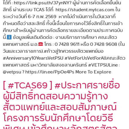
ได้ที่ : https://link.psu.th/37ynNY? ผู้ผ่านการคัดเลือกยืนยัน
สิทธิ์ ผ่านระบบ TCAS ได้ที่ https://student.mytcas.com ใน
ระหว่างวันที่ 6-7 ก.พ. 2569 หากไม่ดำเนินการในวันเวลาที่
กำหนดถือว่าสละสิทธิ์ ทั้งนี้เงื่อนไขการคงไว้ซึ่งสิทธิ์ในการเข้า
ศึกษาสำหรับผู้ผ่านการคัดเลือกรายละเอียดตามประกาศฉบับ
นี้.
ข้อมูลเพิ่มเติมติดต่อ : งานบริการการศึกษา คณะสัตว
แพทยศาสตร์ ม.อ.
โทร : 0 7428 9611 หรือ 0 7428 9608 (ใน
วันและเวลาราชการ).#ก้าวสู่1ทศวรรษสัตวแพทย์มอ
#Anniversary10YearsVetPSU #VetForUsVetForAllคณะสัตว
แพทยศาสตร์ มหาวิทยาลัยสงขลานครินทร์ #VETPSULine :
@vetpsu ? https://lin.ee/PpOe4Ps More To Explore
[ #TCAS69 ] #ประกาศรายชื่อ
ผู้มีสิทธิ์ทดสอบความรู้ทาง
สัตวแพทย์และสอบสัมภาษณ์
โครงการรับนักศึกษาโดยวิธี
พิเศษ เข้าศึกษาหลักสูตรสัตว