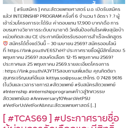
[ #รับสมัคร ] คณะสัตวแพทยศาสตร์ ม.อ. เปิดรับสมัคร
แล้ว! INTERNSHIP PROGRAM ครั้งที่ 6 จำนวน 1 อัตรา ? .? ผู้
เข้าร่วมโครงการจะได้รับ: ค่าตอบแทน 17,900 บาท/เดือ การ
อบรมทางวิชาการระดับนานาชาติ วัคซีนป้องกันโรคพิษสุนัขบ้า
หน่วยกิตสะสม CE ประกาศนียบัตรรับรองการสำเร็จหลักสูตร
สมัครได้ตั้งแต่วันนี้ – 30 เมษายน 2569? สมัครออนไลน์
ที่: https://link.psu.th/E6S7xH? ประกาศรายชื่อผู้มีสิทธิ์สอบ: 5
พฤษภาคม 2569?
สอบคัดเลือก: 12-15 พฤษภาคม 2569?
ประกาศผล: 25 พฤษภาคม 2569.รายละเอียดโครงการ
: https://link.psu.th/A3YTf5สอบถามเพิ่มเติม: คุณกิตติยา
สุนทรเจริญนนท์อีเมล: kittiya.so@psu.ac.thโทร. 0 7428 9616
(ในวันและเวลาราชการ).#สัตวแพทย์ #รับสมัครสัตวแพทย์
#Internship #internshipprogram#ก้าวสู่1ทศวรรษ
สัตวแพทย์มอ #Anniversary10YearsVetPSU
#VetForUsVetForAllคณะสัตวแพทยศาสตร์ […]
[ #TCAS69 ] #ประกาศรายชื่อ