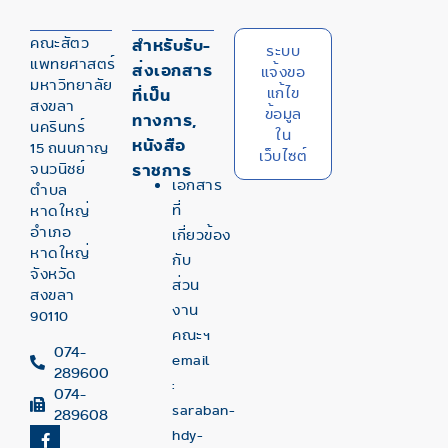
คณะสัตว
สำหรับรับ-
ระบบ
แพทยศาสตร์
ส่งเอกสาร
แจ้งขอ
มหาวิทยาลัย
แก้ไข
ที่เป็น
สงขลา
ข้อมูล
ทางการ,
นครินทร์
ใน
หนังสือ
15 ถนนกาญ
เว็บไซต์
จนวนิชย์
ราชการ
เอกสาร
ตำบล
ที่
หาดใหญ่
อำเภอ
เกี่ยวข้อง
หาดใหญ่
กับ
จังหวัด
ส่วน
สงขลา
งาน
90110
คณะฯ
074-
email
289600
:
074-
saraban-
289608
hdy-