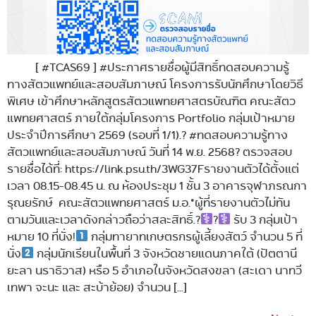
[ #TCAS69 ] #ประกาศรายชื่อผู้มีสิทธิ์ทดสอบความรู้
ทางสัตวแพทย์และสอบสัมภาษณ์ โครงการรับนักศึกษาโดยวิธี
พิเศษ เข้าศึกษาหลักสูตรสัตวแพทยศาสตรบัณฑิต คณะสัตว
แพทยศาสตร์ ภายใต้กลุ่มโครงการ Portfolio กลุ่มเป้าหมาย
ประจำปีการศึกษา 2569 (รอบที่ 1/1).? #ทดสอบความรู้ทาง
สัตวแพทย์และสอบสัมภาษณ์ วันที่ 14 พ.ย. 2568? ตรวจสอบ
รายชื่อได้ที่: https://link.psu.th/3WG37Fรายงานตัวได้ตั้งแต่
เวลา 08.15-08.45 น. ณ ห้องประชุม 1 ชั้น 3 อาคารจุฬาภรณกา
รุณยรักษ์ คณะสัตวแพทยศาสตร์ ม.อ.*ผู้ที่รายงานตัวไม่ทัน
ตามวันและเวลาดังกล่าวถือว่าสละสิทธิ์.?‍
?‍
รับ 3 กลุ่มเป้า
หมาย 10 ที่นั่ง!
กลุ่มทายาทเกษตรกรผู้เลี้ยงสัตว์ จำนวน 5 ที่
นั่ง
กลุ่มนักเรียนในพื้นที่ 3 จังหวัดชายแดนภาคใต้ (ปัตตานี
ยะลา นราธิวาส) หรือ 5 อำเภอในจังหวัดสงขลา (สะเดา นาทวี
เทพา จะนะ และ สะบ้าย้อย) จำนวน […]