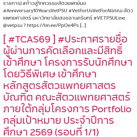
ราชการ).#ก้าวสู่1ทศวรรษสัตวแพทย์มอ
#Anniversary10YearsVetPSU #VetForUsVetForAllคณะสัตว
แพทยศาสตร์ มหาวิทยาลัยสงขลานครินทร์ #VETPSULine :
@vetpsu ? https://lin.ee/PpOe4Ps […]
[ #TCAS69 ] #ประกาศรายชื่อ
ผู้ผ่านการคัดเลือกและมีสิทธิ์
เข้าศึกษา โครงการรับนักศึกษา
โดยวิธีพิเศษ เข้าศึกษา
หลักสูตรสัตวแพทยศาสตร
บัณฑิต คณะสัตวแพทยศาสตร์
ภายใต้กลุ่มโครงการ Portfolio
กลุ่มเป้าหมาย ประจำปีการ
ศึกษา 2569 (รอบที่ 1/1)