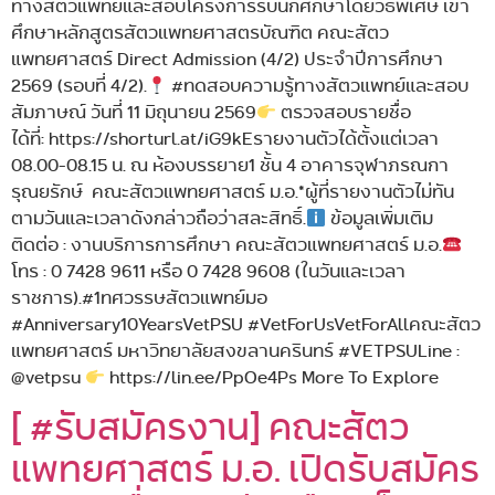
ทางสัตวแพทย์และสอบโครงการรับนักศึกษาโดยวิธีพิเศษ เข้า
ศึกษาหลักสูตรสัตวแพทยศาสตรบัณฑิต คณะสัตว
แพทยศาสตร์ Direct Admission (4/2) ประจำปีการศึกษา
2569 (รอบที่ 4/2).
#ทดสอบความรู้ทางสัตวแพทย์และสอบ
สัมภาษณ์ วันที่ 11 มิถุนายน 2569
ตรวจสอบรายชื่อ
ได้ที่: https://shorturl.at/iG9kEรายงานตัวได้ตั้งแต่เวลา
08.00-08.15 น. ณ ห้องบรรยาย1 ชั้น 4 อาคารจุฬาภรณกา
รุณยรักษ์ คณะสัตวแพทยศาสตร์ ม.อ.*ผู้ที่รายงานตัวไม่ทัน
ตามวันและเวลาดังกล่าวถือว่าสละสิทธิ์.
ข้อมูลเพิ่มเติม
ติดต่อ : งานบริการการศึกษา คณะสัตวแพทยศาสตร์ ม.อ.
โทร : 0 7428 9611 หรือ 0 7428 9608 (ในวันและเวลา
ราชการ).#1ทศวรรษสัตวแพทย์มอ
#Anniversary10YearsVetPSU #VetForUsVetForAllคณะสัตว
แพทยศาสตร์ มหาวิทยาลัยสงขลานครินทร์ #VETPSULine :
@vetpsu
https://lin.ee/PpOe4Ps More To Explore
[ #รับสมัครงาน] คณะสัตว
แพทยศาสตร์ ม.อ. เปิดรับสมัคร