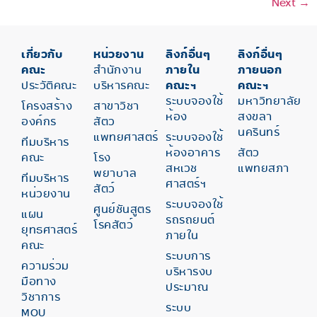
Next
→
เกี่ยวกับ
หน่วยงาน
ลิงก์อื่นๆ
ลิงก์อื่นๆ
คณะ
สำนักงาน
ภายใน
ภายนอก
ประวัติคณะ
บริหารคณะ
คณะฯ
คณะฯ
ระบบจองใช้
มหาวิทยาลัย
โครงสร้าง
สาขาวิชา
ห้อง
สงขลา
องค์กร
สัตว
นครินทร์
แพทยศาสตร์
ระบบจองใช้
ทีมบริหาร
ห้องอาคาร
สัตว
คณะ
โรง
สหเวช
แพทยสภา
พยาบาล
ทีมบริหาร
ศาสตร์ฯ
สัตว์
หน่วยงาน
ระบบจองใช้
ศูนย์ชันสูตร
แผน
รถรถยนต์
โรคสัตว์
ยุทธศาสตร์
ภายใน
คณะ
ระบบการ
ความร่วม
บริหารงบ
มือทาง
ประมาณ
วิชาการ
ระบบ
MOU