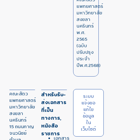
แพทยศาสตร์
มหาวิทยาลัย
สงขลา
นครินทร์
พ.ศ.
2565
(ฉบับ
ปรับปรุง
ประจำ
ปีพ.ศ.2568)
คณะสัตว
สำหรับรับ-
ระบบ
แพทยศาสตร์
ส่งเอกสาร
แจ้งขอ
มหาวิทยาลัย
แก้ไข
ที่เป็น
สงขลา
ข้อมูล
ทางการ,
นครินทร์
ใน
หนังสือ
15 ถนนกาญ
เว็บไซต์
จนวนิชย์
ราชการ
เอกสาร
ตำบล