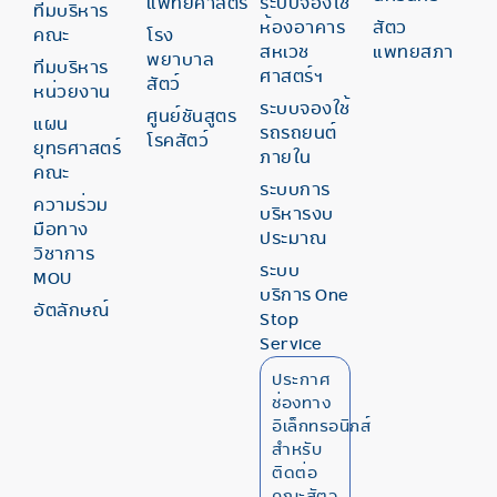
แพทยศาสตร์
ระบบจองใช้
ทีมบริหาร
ห้องอาคาร
สัตว
คณะ
โรง
สหเวช
แพทยสภา
พยาบาล
ทีมบริหาร
ศาสตร์ฯ
สัตว์
หน่วยงาน
ระบบจองใช้
ศูนย์ชันสูตร
แผน
รถรถยนต์
โรคสัตว์
ยุทธศาสตร์
ภายใน
คณะ
ระบบการ
ความร่วม
บริหารงบ
มือทาง
ประมาณ
วิชาการ
ระบบ
MOU
บริการ One
อัตลักษณ์
Stop
Service
ประกาศ
ช่องทาง
อิเล็กทรอนิกส์
สำหรับ
ติดต่อ
คณะสัตว