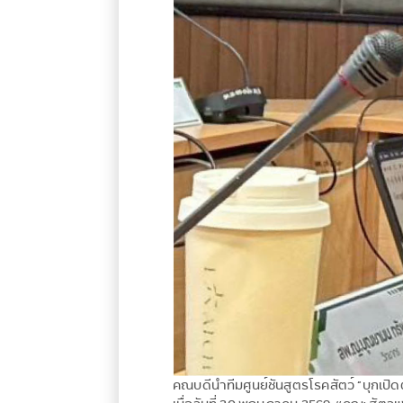
คณบดีนำทีมศูนย์ชันสูตรโรคสัตว์ “บุกเปิด