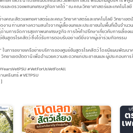
แพทยศาสตร์ นำโดยคณบดีคณะสัตวแพทยศาสตร์ พร้อมทีมผู้บริหาร #ศูนย์
การและตรวจเพศนกเศรษฐกิจภาคใต้ ” ณ คณะวิทยาศาสตร์และเทคโนโลยี 
ะหว่างคณะสัตวแพทยศาสตร์และคณะวิทยาศาสตร์และเทคโนโลยี วิทยาเขตปั
ปิดงาน ท่ามกลางความสนใจจากผู้เลี้ยงนกและประชาชนในพื้นที่เป็นจำนว
้ด้านการจัดการสุขภาพนกเศรษฐกิจ การให้คำปรึกษาเกี่ยวกับการเลี้ยง
นสูตรโรคสัตว์ ซึ่งได้รับการตอบรับอย่างดียิ่งจากผู้เข้าร่วมกิจกรรม
ัญ” ในการขยายเครือข่ายบริการของศูนย์ชันสูตรโรคสัตว์ โดยมีแผนพัฒนาควา
วิทยาเขตปัตตานี เพื่ออำนวยความสะดวกแก่ประชาชนและผู้ประกอบการในพ
YearsVetPSU #VetForUsVetForAll
านครินทร์ #VETPSU
]