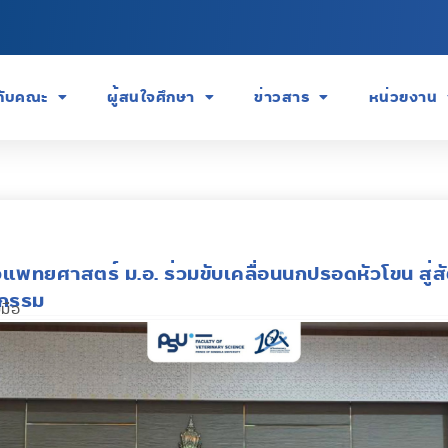
วกับคณะ
ผู้สนใจศึกษา
ข่าวสาร
หน่วยงาน
วแพทยศาสตร์ ม.อ. ร่วมขับเคลื่อนนกปรอดหัวโขน สู่ส
ุกรรม
มือ