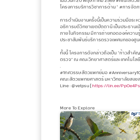
เมื่อวันที่ 20 พฤษภาคม 2569 #คณะสัตว
โครงการบริการวิชาการด้าน “ #การจัด
การดำเนินงานครั้งนี้เป็นความร่วมมือร
อธิการบดีวิทยาเขตปัตตานี เป็นประธานเ
ภายในกิจกรรม มีการถ่ายทอดองค์ความรู
ประชาสัมพันธ์บริการตรวจเพศนกของศูนย์ชั
ทั้งนี้ โครงการดังกล่าวถือเป็น “ก้าวสำค
ตรวจ” ณ คณะวิทยาศาสตร์และเทคโนโลยี 
.
#1ทศวรรษสัตวแพทย์มอ #Anniversary10
คณะสัตวแพทยศาสตร์ มหาวิทยาลัยสงขล
Line : @vetpsu [
https://lin.ee/PpOe4Ps
More To Explore