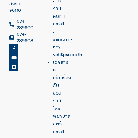
ส่วน
สงขลา
งาน
90110
คณะฯ
074-
email
289600
:
074-
saraban-
289608
hdy-
vet@psu.ac.th
เอกสาร
ที่
เกี่ยวข้อง
กับ
ส่วน
งาน
โรง
พยาบาล
สัตว์
email