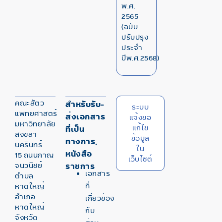
พ.ศ.
2565
(ฉบับ
ปรับปรุง
ประจำ
ปีพ.ศ.2568)
คณะสัตว
สำหรับรับ-
ระบบ
แพทยศาสตร์
ส่งเอกสาร
แจ้งขอ
มหาวิทยาลัย
แก้ไข
ที่เป็น
สงขลา
ข้อมูล
ทางการ,
นครินทร์
ใน
หนังสือ
15 ถนนกาญ
เว็บไซต์
จนวนิชย์
ราชการ
เอกสาร
ตำบล
ที่
หาดใหญ่
อำเภอ
เกี่ยวข้อง
หาดใหญ่
กับ
จังหวัด